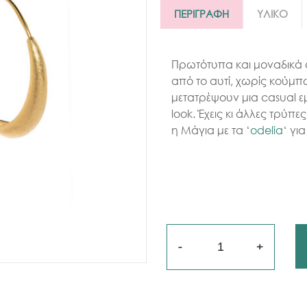
ΠΕΡΙΓΡΑΦΗ
ΥΛΙΚΟ
Πρωτότυπα και μοναδικά 
από το αυτί, χωρίς κούμπ
μετατρέψουν μια casual ε
look. Έχεις κι άλλες τρύπ
η Μάγια με τα ‘
odelia
‘ γι
Ποσότητα