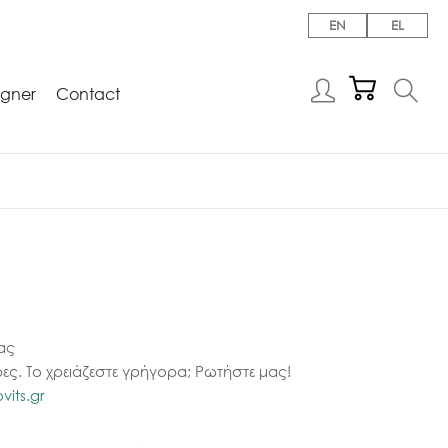
EN
EL
igner
Contact
ας
ες. Το χρειάζεστε γρήγορα; Ρωτήστε μας!
its.gr