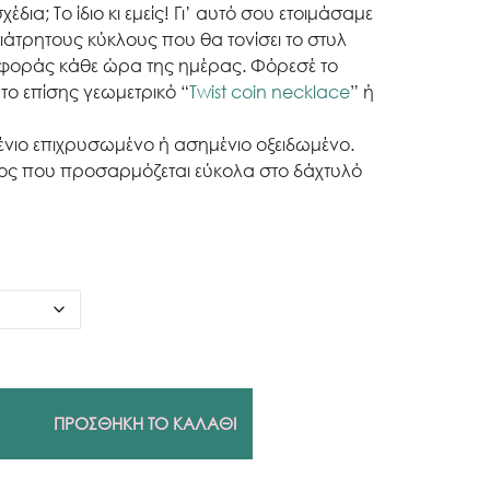
έδια; Το ίδιο κι εμείς! Γι’ αυτό σου ετοιμάσαμε
διάτρητους κύκλους που θα τονίσει το στυλ
ο φοράς κάθε ώρα της ημέρας. Φόρεσέ το
 το επίσης γεωμετρικό “
Twist coin necklace
” ή
ένιο επιχρυσωμένο ή ασημένιο οξειδωμένο.
ος που προσαρμόζεται εύκολα στο δάχτυλό
ΠΡΟΣΘΗΚΗ ΤΟ ΚΑΛΑΘΙ