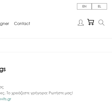
EN
EL
igner
Contact
ngs
ας
ες. Το χρειάζεστε γρήγορα; Ρωτήστε μας!
its.gr