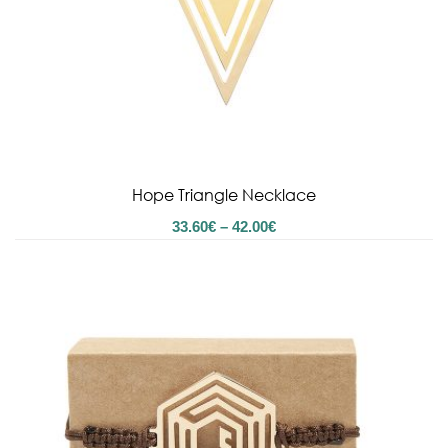
Hope Triangle Necklace
Price
33.60
€
–
42.00
€
range:
33.60€
through
42.00€