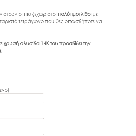
ιστούν οι πιο ξεχωριστοί
πολύτιμοι λίθοι
με
αχταριστό τετράγωνο που θες οπωσδήποτε να
 χρυσή αλυσίδα 14Κ του προσδίδει την
.
ενο)