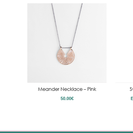
Meander Necklace – Pink
S
50.00
€
Ε