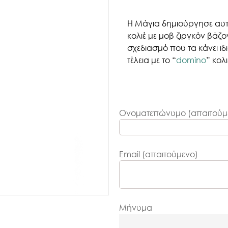
Η Μάγια δημιούργησε αυτ
κολιέ με μοβ ζιργκόν βάζο
σχεδιασμό που τα κάνει ι
τέλεια με το “
domino
” κολ
Ονοματεπώνυμο (απαιτούμ
Email (απαιτούμενο)
Μήνυμα