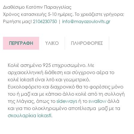
Διαθέσιμο Κατόπιν Παραγγελίας
Χρόνος κατασκευής 5-10 ημέρες. Το χρειάζεστε γρήγορα;
Ρωτήστε μας!
2106230750
|
info@mayazoulovits.gr
ΠΕΡΙΓΡΑΦΗ
ΥΛΙΚΟ
ΠΛΗΡΟΦΟΡΙΕΣ
Kολιέ ασημένιo 925 επιχρυσωμένo. Mε
αρχαιοελληνική διάθεση και σύγχρονο αέρα το
κολιέ iokasti είναι λιτό και γεωμετρικό.
Ευκολοφόρετο και διαχρονικό θα το φορέσεις μόνο
του ή μαζί και με κάποιο άλλο κολιέ από τη συλλογή
της Μάγιας, όπως το
sideways
ή το
swallow
άλλά
και για πιο ολοκληρωμένο αποτέλεσμα μαζί με τα
σκουλαρίκια iokasti.