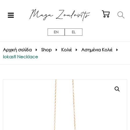
EN
EL
Αρχική σελίδα
Shop
Κολιέ
Ασημένια Κολιέ
Iokasti Necklace