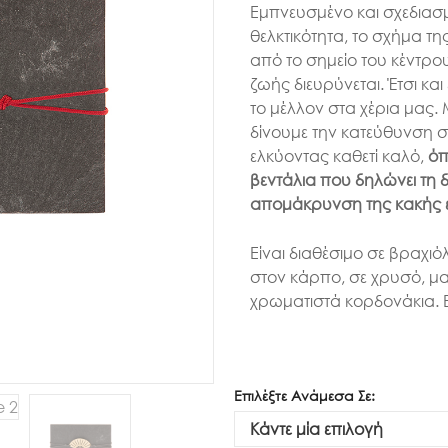
Εμπνευσμένο και σχεδιασμ
θελκτικότητα, το σχήμα τη
από το σημείο του κέντρου
ζωής διευρύνεται. Έτσι και
το μέλλον στα χέρια μας.
δίνουμε την κατεύθυνση σ
ελκύοντας καθετί καλό,
όπ
βεντάλια που δηλώνει τη δ
απομάκρυνση της κακής ε
Είναι διαθέσιμο σε βραχ
στον κάρπο, σε χρυσό, μ
χρωματιστά κορδονάκια. Ε
Επιλέξτε Ανάμεσα Σε: