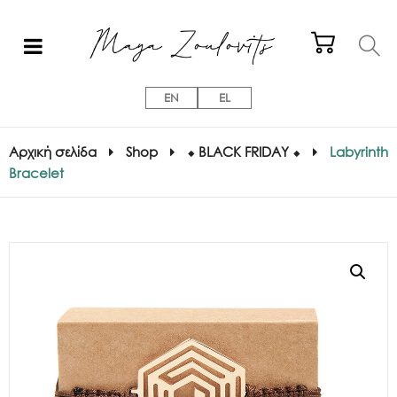
EN
EL
Αρχική σελίδα
Shop
⬥ BLACK FRIDAY ⬥
Labyrinth
Bracelet